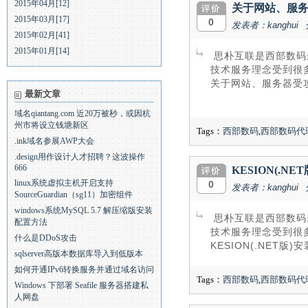
2015年04月[12]
关于网站、服
2015年03月[17]
0
发表者：kanghui
2015年02月[41]
2015年01月[14]
思朴互联是西部数码
技术服务理念受到很多
关于网站、服务器受
最新文章
域名qiantang.com 近20万被秒，或因杭
州市将设立钱塘新区
Tags：
西部数码
,
西部数码代
.ink域名参展AWP大会
.design用作设计人才招聘？这波操作
666
KESION(.N
linux系统虚拟主机开启支持
0
发表者：kanghui
SourceGuardian（sg11）加密组件
windows系统MySQL 5.7 解压缩版安装
思朴互联是西部数码
配置方法
技术服务理念受到很多
什么是DDoS攻击
KESION(.NET版)
sqlserver高版本数据库导入到低版本
如何开通IPv6转换服务并通过域名访问
Tags：
西部数码
,
西部数码代
Windows 下部署 Seafile 服务器搭建私
人网盘