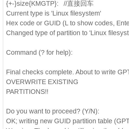
{+-}size{KMGTP}:
//直接回车
Current type is 'Linux filesystem'
Hex code or GUID (L to show codes,
Changed type of partition to 'Linux filesys
Command (? for help):
w
Final checks complete. About to write GP
OVERWRITE EXISTING
PARTITIONS!!
Do you want to proceed? (Y/N):
y
OK; writing new GUID partition table (GPT