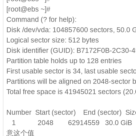
[root@ebs ~]#
gdisk /dev/vda
//操作
Command (? for help):
p
//查看分区
Disk /dev/vda: 104857600 sectors, 50.0 
Logical sector size: 512 bytes
Disk identifier (GUID): B7172F0B-2C3
Partition table holds up to 128 entries
First usable sector is 34, last usable sec
Partitions will be aligned on 2048-sector
Total free space is 41945021 sectors (20.
Number Start (sector) End (sector)
1
2048
62914559 30.0 GiB 8
意这个值