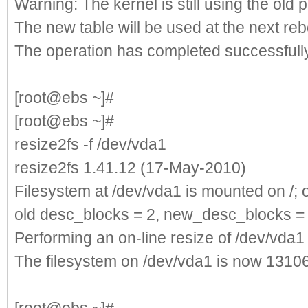
Warning: The kernel is still using the old pa
The new table will be used at the next reb
The operation has completed successfully
[root@ebs ~]#
reboot
//重
[root@ebs ~]#
resize2fs -f /dev/vda1
resize2fs -f /dev/vda1
resize2fs 1.41.12 (17-May-2010)
Filesystem at /dev/vda1 is mounted on /; o
old desc_blocks = 2, new_desc_blocks =
Performing an on-line resize of /dev/vda1
The filesystem on /dev/vda1 is now 1310