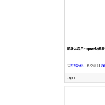
部署以后用https://访
买
西部数码
主机空间到
西
Tags：