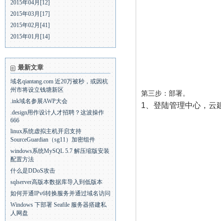
2015年04月[12]
2015年03月[17]
2015年02月[41]
2015年01月[14]
最新文章
域名qiantang.com 近20万被秒，或因杭
州市将设立钱塘新区
第三步：部署。
.ink域名参展AWP大会
1、登陆管理中心，云
.design用作设计人才招聘？这波操作
666
linux系统虚拟主机开启支持
SourceGuardian（sg11）加密组件
windows系统MySQL 5.7 解压缩版安装
配置方法
什么是DDoS攻击
sqlserver高版本数据库导入到低版本
如何开通IPv6转换服务并通过域名访问
Windows 下部署 Seafile 服务器搭建私
人网盘