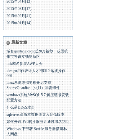
2015年04月[12]
2015年03月[17]
2015年02月[41]
2015年01月[14]
最新文章
域名qiantang.com 近20万被秒，或因杭
州市将设立钱塘新区
.ink域名参展AWP大会
.design用作设计人才招聘？这波操作
666
linux系统虚拟主机开启支持
SourceGuardian（sg11）加密组件
windows系统MySQL 5.7 解压缩版安装
配置方法
什么是DDoS攻击
sqlserver高版本数据库导入到低版本
如何开通IPv6转换服务并通过域名访问
Windows 下部署 Seafile 服务器搭建私
人网盘