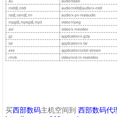
.au
audio/basic
.mid或.midi
audio/midi或audio/x-midi
.ra或.ram或.rm
audio/x-pn-realaudio
.mpg或.mpeg或.mp3
video/mpeg
.avi
video/x-msvideo
.gz
application/x-gzip
.tar
application/x-tar
.exe
application/octet-stream
.rmvb
video/vnd.rn-realvideo
买
西部数码
主机空间到
西部数码代