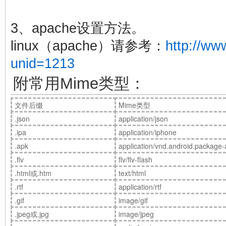
3、apache设置方法。
linux（apache）请参考：
http://ww
unid=1213
附常用Mime类型：
文件后缀
Mime类型
.json
application/json
.ipa
application/iphone
.apk
application/vnd.android.package-
.flv
flv/flv-flash
.html或.htm
text/html
.rtf
application/rtf
.gif
image/gif
.jpeg或.jpg
image/jpeg