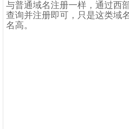
与普通域名注册一样，通过西
查询并注册即可，只是这类域
名高。
溢价域名的续费价格如何？
根据各个注册局的要求不同，
默认都是按照注册价（即购买
top/cn.com/club/tv/vi
费。
.win/.party/.loan/.date/.bid/.
续费价格为 188元。