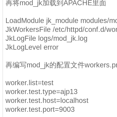
再将mod_jk加载到APACHE里面
LoadModule jk_module modules/m
JkWorkersFile /etc/httpd/conf.d/wo
JkLogFile logs/mod_jk.log
JkLogLevel error
再编写mod_jk的配置文件workers.pro
worker.list=test
worker.test.type=ajp13
worker.test.host=localhost
worker.test.port=9003