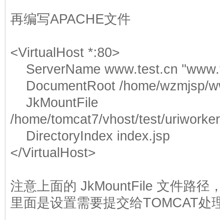
再编写APACHE文件
<VirtualHost *:80>
ServerName www.test.cn "www.
DocumentRoot /home/wzmjsp/w
JkMountFile
/home/tomcat7/vhost/test/uriworke
DirectoryIndex index.jsp
</VirtualHost>
注意上面的 JkMountFile 文件路
里面是设置需要提交给TOMCAT处