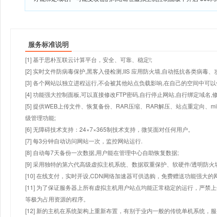
服务标准说明
[1] 基于思朴互联云计算平台，安全、可靠、稳定!;
[2] 实时文件防病毒保护,黑客入侵检测,IIS 应用防火墙,自动抵抗各类病毒、
[3] 各个网站以独立进程运行,不会被其他站点负载影响,在自己的空间中可以使用
[4] 功能强大控制面板,可以直接修改FTP密码,自行停止网站,自行绑定域名,
[5] 提供WEB上传文件、恢复备份、RAR压缩、RAR解压、站点重定向
级管理功能;
[6] 无障碍技术支持：24×7×365制技术支持，微笑面对任何用户。
[7] 每3分钟自动访问网站一次，监控网站运行.
[8] 自动每7天备份一次数据,用户能在管理中心自助恢复数据;
[9] 采用独特的第六代高级虚拟主机系统、数据双重保护、软硬件/透明防火
[10] 在线支付，实时开设,CDN网络加速器可供选购，免费赠送功能强大
[11] 为了保证服务器上所有虚拟主机用户站点均能正常稳定的运行，严禁上
等极为占用资源的程序。
[12] 新的主机在系统架构上重新布置，有别于业内一般的传统单机系统，