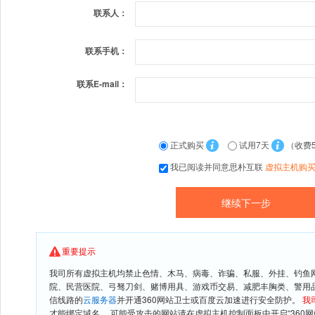
联系人：
联系手机：
联系E-mail：
正式购买
试用7天
（收费
我已阅读并同意思朴互联
虚拟主机购
重要提示
我司所有虚拟主机均禁止色情、木马、病毒、诈骗、私服、外挂、钓鱼
院、民营医院、弓驽刀剑、赌博用具、游戏币交易、减肥丰胸类、警用
信线路的
云服务器
并开通360网站卫士或百度云加速进行安全防护。
我
才能绑定域名。 可能受攻击的网站请在虚拟主机控制面板中开启“360网