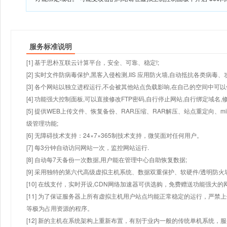
服务标准说明
[1] 基于思朴互联云计算平台，安全、可靠、稳定!;
[2] 实时文件防病毒保护,黑客入侵检测,IIS 应用防火墙,自动抵抗各类病毒、
[3] 各个网站以独立进程运行,不会被其他站点负载影响,在自己的空间中可以使用
[4] 功能强大控制面板,可以直接修改FTP密码,自行停止网站,自行绑定域名,
[5] 提供WEB上传文件、恢复备份、RAR压缩、RAR解压、站点重定向
级管理功能;
[6] 无障碍技术支持：24×7×365制技术支持，微笑面对任何用户。
[7] 每3分钟自动访问网站一次，监控网站运行.
[8] 自动每7天备份一次数据,用户能在管理中心自助恢复数据;
[9] 采用独特的第六代高级虚拟主机系统、数据双重保护、软硬件/透明防火
[10] 在线支付，实时开设,CDN网络加速器可供选购，免费赠送功能强大
[11] 为了保证服务器上所有虚拟主机用户站点均能正常稳定的运行，严禁上
等极为占用资源的程序。
[12] 新的主机在系统架构上重新布置，有别于业内一般的传统单机系统，