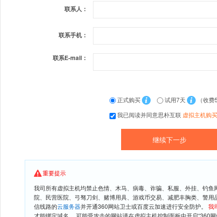
联系人：
联系手机：
联系E-mail：
正式购买
试用7天
（收费
我已阅读并同意思朴互联
虚拟主机购
重要提示
我司所有虚拟主机均禁止色情、木马、病毒、诈骗、私服、外挂、钓鱼
院、民营医院、弓驽刀剑、赌博用具、游戏币交易、减肥丰胸类、警用
信线路的
云服务器
并开通360网站卫士或百度云加速进行安全防护。
我
才能绑定域名。 可能受攻击的网站请在虚拟主机控制面板中开启“360网