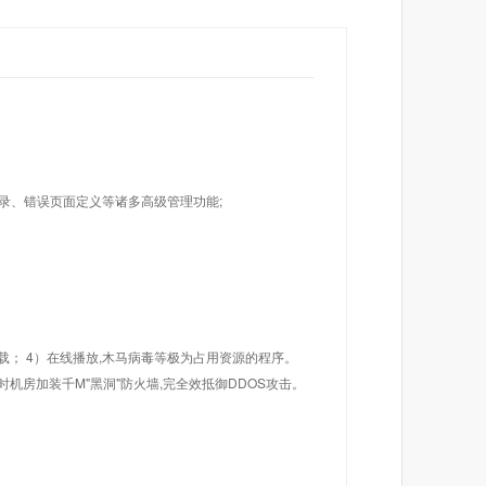
目录、错误页面定义等诸多高级管理功能;
载； 4）在线播放,木马病毒等极为占用资源的程序。
机房加装千M"黑洞"防火墙,完全效抵御DDOS攻击。