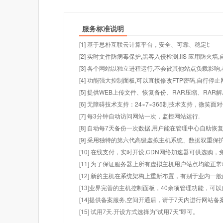
服务标准说明
[1] 基于思朴互联云计算平台，安全、可靠、稳定!;
[2] 实时文件防病毒保护,黑客入侵检测,IIS 应用防火
[3] 各个网站以独立进程运行,不会被其他站点负载影响,
[4] 功能强大控制面板,可以直接修改FTP密码,自行停
[5] 提供WEB上传文件、恢复备份、RAR压缩、R
[6] 无障碍技术支持：24×7×365制技术支持，微笑面
[7] 每3分钟自动访问网站一次，监控网站运行.
[8] 自动每7天备份一次数据,用户能在管理中心自助恢复
[9] 采用独特的第六代高级虚拟主机系统、数据双重保
[10] 在线支付，实时开设,CDN网络加速器可供选
[11] 为了保证服务器上所有虚拟主机用户站点均能正
[12] 新的主机在系统架构上重新布置，有别于业内一
[13]业界完善的主机控制面板，40余项管理功能，可
[14]提供备案服务,空间开通后，请于7天内进行网站备
[15] 试用7天.开设方式选择为"试用7天"即可。