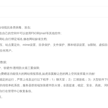
墙,自动抵抗各类病毒、攻击;
在自己的空间中可以使用FSO和jmail等其他控件;
止网站,自行绑定域名,修改网站缺省文档;
AR解压、站点重定向、mime设置、目录保护、文件保护、脚本错误设置、ip限制、虚拟
对任何用户。
数据;
护、软硬件/透明防火墙三重保障;
购，免费赠送功能强大的网站情报系统,如虎添翼般让您的网上空间发挥最大功效!
常稳定的运行，严禁上传及运行以下程序：1）聊天室； 2）江湖游戏； 3）大型软件下
般的传统单机系统，服务器群前端加装硬件防火墙，全面提速，稳定、安全、高效。 同时
以自行在管理中心恢复备份。
案。