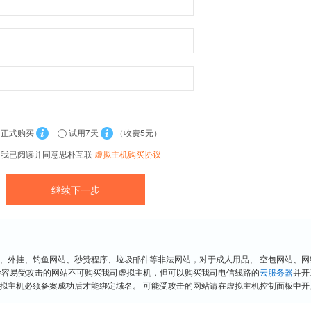
正式购买
试用7天
（收费5元）
我已阅读并同意思朴互联
虚拟主机购买协议
、外挂、钓鱼网站、秒赞程序、垃圾邮件等非法网站，对于成人用品、 空包网站、
险容易受攻击的网站不可购买我司虚拟主机，但可以购买我司电信线路的
云服务器
并开
拟主机必须备案成功后才能绑定域名。 可能受攻击的网站请在虚拟主机控制面板中开启“