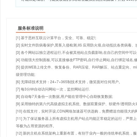
服务标准说明
[1] 基于思朴互联云计算平台，安全、可靠、稳定!;
[2] 实时文件防病毒保护,黑客入侵检测,IIS 应用防火墙,自动抵抗各类病毒、
[3] 各个网站以独立进程运行,不会被其他站点负载影响,在自己的空间中可以使用
[4] 功能强大控制面板,可以直接修改FTP密码,自行停止网站,自行绑定域名,
[5] 提供WEB上传文件、恢复备份、RAR压缩、RAR解压、站点重定向
级管理功能;
[6] 无障碍技术支持：24×7×365制技术支持，微笑面对任何用户。
[7] 每3分钟自动访问网站一次，监控网站运行.
[8] 自动每7天备份一次数据,用户能在管理中心自助恢复数据;
[9] 采用独特的第六代高级虚拟主机系统、数据双重保护、软硬件/透明防火
[10] 在线支付，实时开设,CDN网络加速器可供选购，免费赠送功能强大
[11] 为了保证服务器上所有虚拟主机用户站点均能正常稳定的运行，严禁上
等极为占用资源的程序。
[12] 新的主机在系统架构上重新布置，有别于业内一般的传统单机系统，