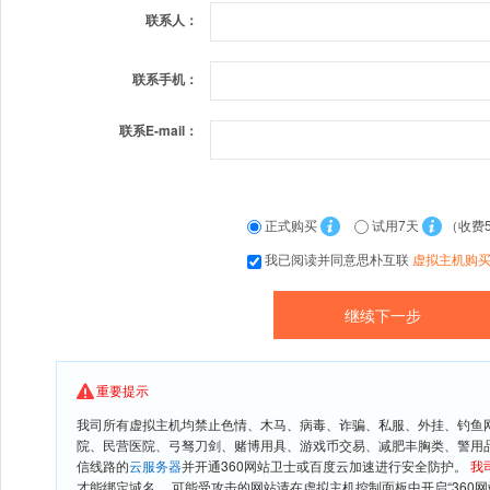
联系人：
联系手机：
联系E-mail：
正式购买
试用7天
（收费
我已阅读并同意思朴互联
虚拟主机购
重要提示
我司所有虚拟主机均禁止色情、木马、病毒、诈骗、私服、外挂、钓鱼
院、民营医院、弓驽刀剑、赌博用具、游戏币交易、减肥丰胸类、警用
信线路的
云服务器
并开通360网站卫士或百度云加速进行安全防护。
我
才能绑定域名。 可能受攻击的网站请在虚拟主机控制面板中开启“360网