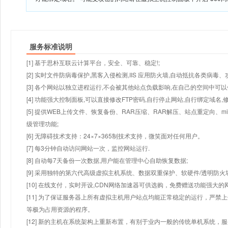
服务标准说明
[1] 基于思朴互联云计算平台，安全、可靠、稳定!;
[2] 实时文件防病毒保护,黑客入侵检测,IIS 应用防火墙,自动抵抗各类病毒、
[3] 各个网站以独立进程运行,不会被其他站点负载影响,在自己的空间中可以使用
[4] 功能强大控制面板,可以直接修改FTP密码,自行停止网站,自行绑定域名,
[5] 提供WEB上传文件、恢复备份、RAR压缩、RAR解压、站点重定向
级管理功能;
[6] 无障碍技术支持：24×7×365制技术支持，微笑面对任何用户。
[7] 每3分钟自动访问网站一次，监控网站运行.
[8] 自动每7天备份一次数据,用户能在管理中心自助恢复数据;
[9] 采用独特的第六代高级虚拟主机系统、数据双重保护、软硬件/透明防火
[10] 在线支付，实时开设,CDN网络加速器可供选购，免费赠送功能强大
[11] 为了保证服务器上所有虚拟主机用户站点均能正常稳定的运行，严禁上
等极为占用资源的程序。
[12] 新的主机在系统架构上重新布置，有别于业内一般的传统单机系统，