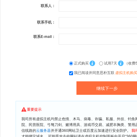
联系人：
联系手机：
联系E-mail：
正式购买
试用7天
（收费
我已阅读并同意思朴互联
虚拟主机购
重要提示
我司所有虚拟主机均禁止色情、木马、病毒、诈骗、私服、外挂、钓鱼
院、民营医院、弓驽刀剑、赌博用具、游戏币交易、减肥丰胸类、警用
信线路的
云服务器
并开通360网站卫士或百度云加速进行安全防护。
我
才能绑定域名。 可能受攻击的网站请在虚拟主机控制面板中开启“360网