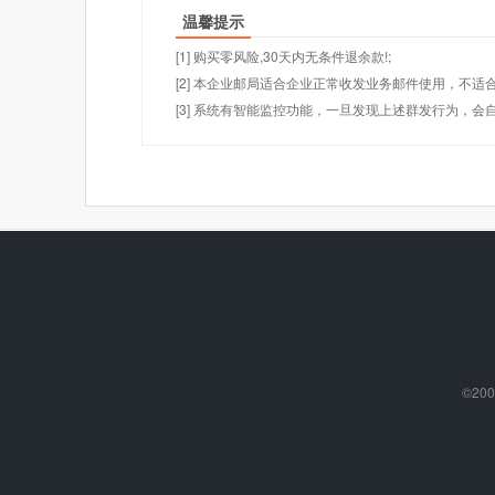
温馨提示
[1] 购买零风险,30天内无条件退余款!;
[2] 本企业邮局适合企业正常收发业务邮件使用，不
[3] 系统有智能监控功能，一旦发现上述群发行为，会
©200