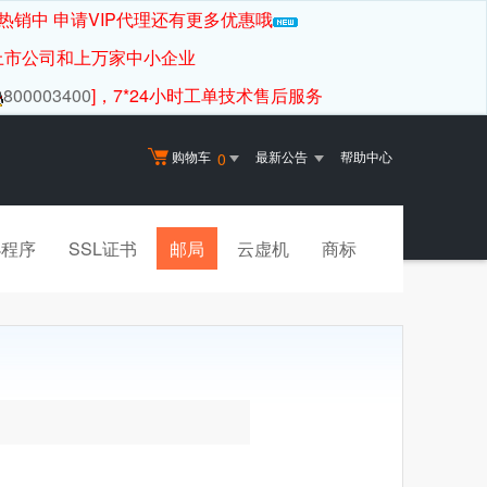
热销中 申请VIP代理还有更多优惠哦
上市公司和上万家中小企业
800003400
]，7*24小时工单技术售后服务
购物车
最新公告
帮助中心
0
小程序
SSL证书
邮局
云虚机
商标