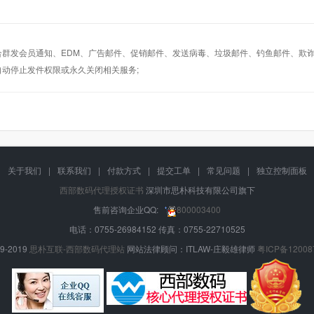
适合群发会员通知、EDM、广告邮件、促销邮件、发送病毒、垃圾邮件、钓鱼邮件、欺诈
自动停止发件权限或永久关闭相关服务;
关于我们
|
联系我们
|
付款方式
|
提交工单
|
常见问题
|
独立控制面板
西部数码代理授权证书
深圳市思朴科技有限公司旗下
售前咨询企业QQ:
800003400
电话：0755-26984152 传真：0755-22710525
9-2019
思朴互联-西部数码代理站
网站法律顾问：ITLAW-庄毅雄律师
粤ICP备12008