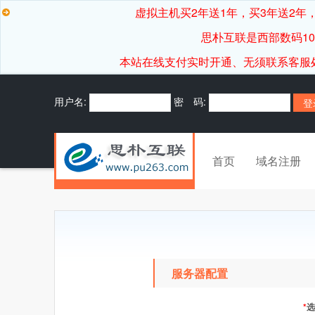
虚拟主机买2年送1年，买3年送2年，
思朴互联是西部数码1
本站在线支付实时开通、无须联系客服处理，7*
用户名:
密 码:
首页
域名注册
服务器配置
*
选