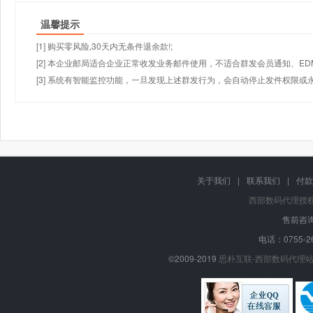
温馨提示
[1] 购买零风险,30天内无条件退余款!;
[2] 本企业邮局适合企业正常收发业务邮件使用，不适合群发会员通知、E
[3] 系统有智能监控功能，一旦发现上述群发行为，会自动停止发件权限或
关于我们
|
联系我们
|
付款
西部数码代理授
售前咨询
电话：0755-26
©2009-2019
思朴互联-西部数码代理