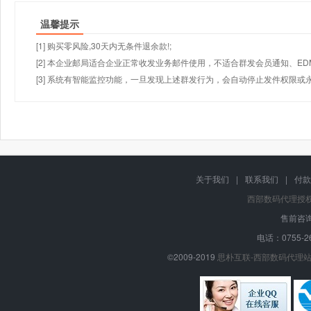
温馨提示
[1] 购买零风险,30天内无条件退余款!;
[2] 本企业邮局适合企业正常收发业务邮件使用，不适合群发会员通知、E
[3] 系统有智能监控功能，一旦发现上述群发行为，会自动停止发件权限或
关于我们
|
联系我们
|
付款
西部数码代理授
售前咨询
电话：0755-26
©2009-2019
思朴互联-西部数码代理