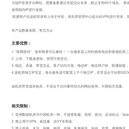
大陆IP若需开办网站，需要备案通过并提交白名单，默认支持60个域名。 香港
使用国内IP进行连接。
联通用户在远程登录和上传文件前，请先用管理中心提示的VPN进行登录，管
本产品数量有限，售完为止
主要优势：
1. “双网双待”、鱼和熊掌可以兼得！ 一台服务器上同时拥有电信和香港机房二
2. 上传、下载速度快，管理方便灵活。
3. 稳定、高速、带宽充足。客户访问方面，电信IP：电信用户快，联通较慢；
4.该机房独立IP充足，每台服务器可配置上千个独立IP，非常适合于站群SEO
该机房带宽成本较高，不适合于访问量特别大的网站使用。不限制月流量。
相关限制：
1. 亚洲数据机房与中国机房一样，不接受私服、色情、政治、反动站点、Sp
2. 禁止用于VPN、刷流量、挂YY等用途;
3. 禁止低俗、木马、病毒、色情、诈骗、私服相关、外挂、彩票、视频聊