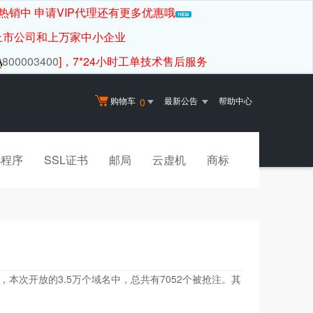
热销中 申请VIP代理还有更多优惠哦
上市公司和上万家中小企业
800003400
]，7*24小时工单技术售后服务
购物车
最新公告
帮助中心
0
小程序
SSL证书
邮局
云虚机
商标
时，本次开放的3.5万个域名中，总共有7052个被抢注。其