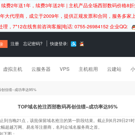
续费2年送1年，续费3年送2年 | 主机产品全场西部数码价格8折
0年大代理商，成立于2009年，提供正规发票和合同，服务多家
12在线售前咨询客服[电话: 0755-26984152 企业QQ:
注册
忘记密码?
快捷登录:
虚拟主机
云服务器
VPS
主机租用
云建站
创佳绩--成功率达95%
TOP域名抢注西部数码再创佳绩--成功率达95%
注，截止到当晚21点，该批保留域名抢注的第一阶段结束。截止到6月29日21
，大幅超越万网、易名等注册商，名列众域名服务商之首。
如下图：