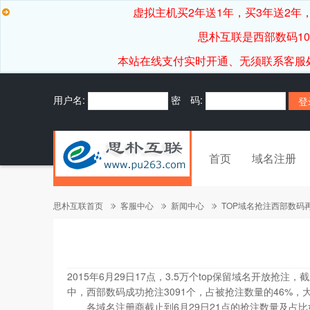
虚拟主机买2年送1年，买3年送2年，
思朴互联是西部数码1
本站在线支付实时开通、无须联系客服处理，7*
用户名:
密 码:
首页
域名注册
思朴互联首页
客服中心
新闻中心
TOP域名抢注西部数码再
2015年6月29日17点，3.5万个top保留域名开放抢
中，西部数码成功抢注3091个，占被抢注数量的46%
各域名注册商截止到6月29日21点的抢注数量及占比