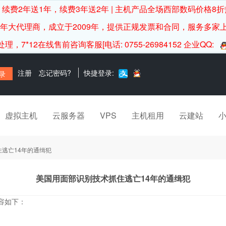
续费2年送1年，续费3年送2年 | 主机产品全场西部数码价格8折
0年大代理商，成立于2009年，提供正规发票和合同，服务多家
12在线售前咨询客服[电话: 0755-26984152 企业QQ:
注册
忘记密码?
快捷登录:
虚拟主机
云服务器
VPS
主机租用
云建站
逃亡14年的通缉犯
美国用面部识别技术抓住逃亡14年的通缉犯
新内容如下：