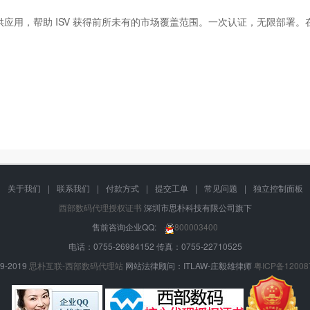
提供应用，帮助 ISV 获得前所未有的市场覆盖范围。一次认证，无限部
关于我们
|
联系我们
|
付款方式
|
提交工单
|
常见问题
|
独立控制面板
西部数码代理授权证书
深圳市思朴科技有限公司旗下
售前咨询企业QQ:
800003400
电话：0755-26984152 传真：0755-22710525
9-2019
思朴互联-西部数码代理站
网站法律顾问：ITLAW-庄毅雄律师
粤ICP备12008