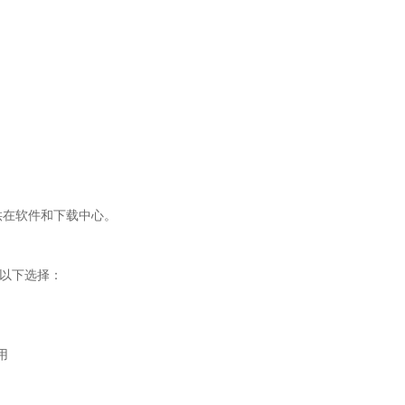
）
供在软件和下载中心。
供以下选择：
用