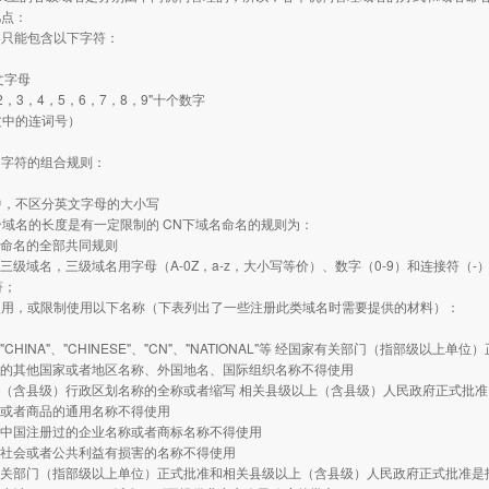
几点：
中只能包含以下字符：
英文字母
1，2，3，4，5，6，7，8，9"十个数字
（英文中的连词号）
中字符的组合规则：
名中，不区分英文字母的大小写
一个域名的长度是有一定限制的 CN下域名命名的规则为：
名命名的全部共同规则
册三级域名，三级域名用字母（A-0Z，a-z，大小写等价）、数字（0-9）和连接符
符；
使用，或限制使用以下名称（下表列出了一些注册此类域名时需要提供的材料）：
"CHINA"、"CHINESE"、"CN"、"NATIONAL"等 经国家有关部门（指部级以上单位
晓的其他国家或者地区名称、外国地名、国际组织名称不得使用
上（含县级）行政区划名称的全称或者缩写 相关县级以上（含县级）人民政府正式批准
称或者商品的通用名称不得使用
在中国注册过的企业名称或者商标名称不得使用
、社会或者公共利益有损害的名称不得使用
有关部门（指部级以上单位）正式批准和相关县级以上（含县级）人民政府正式批准是指