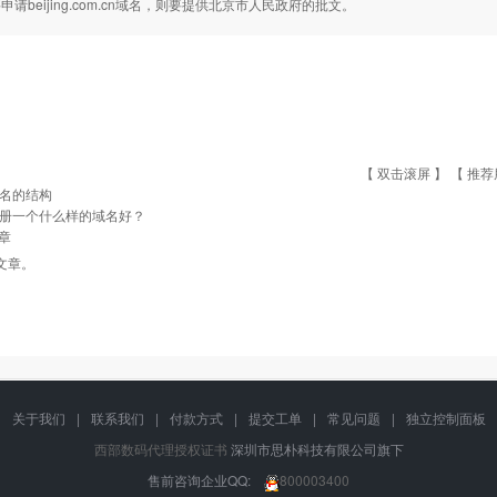
请beijing.com.cn域名，则要提供北京市人民政府的批文。
【 双击滚屏 】 【
推荐
名的结构
册一个什么样的域名好？
章
文章。
关于我们
|
联系我们
|
付款方式
|
提交工单
|
常见问题
|
独立控制面板
西部数码代理授权证书
深圳市思朴科技有限公司旗下
售前咨询企业QQ:
800003400