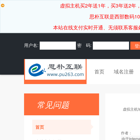
虚拟主机买2年送1年，买3年送2年，
思朴互联是西部数码1
本站在线支付实时开通、无须联系客服处理，7*
用户名:
密 码:
首页
域名注册
常见问题
虚拟主机
首页
作者：
由于Int