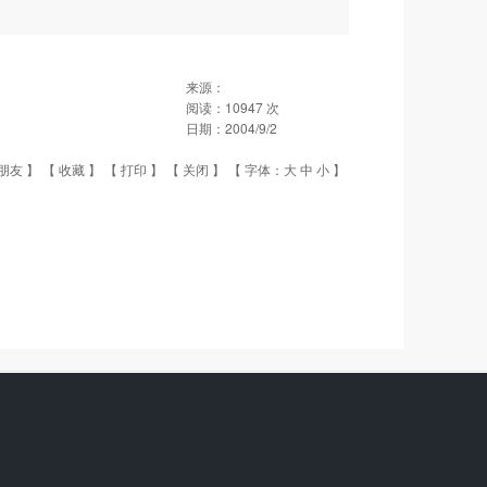
来源：
阅读：
10947
次
日期：
2004/9/2
朋友
】 【
收藏
】 【
打印
】 【
关闭
】 【 字体：
大
中
小
】