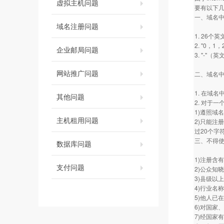
虚拟主机问题
要有以下
一、域名
域名注册问题
1. 26个
2. "0，
企业邮局问题
3. "-"
网站推广问题
二、域名
1. 在域
其他问题
2. 对于
1)遵照域
主机租用问题
2)只能注
过20个字
三、不得
数据库问题
1)注册含有
支付问题
2)公众知
3)县级以
4)行业名
5)他人已
6)对国家
7)经国家