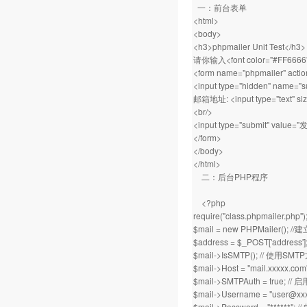
一：前台表单
<html>
<body>
<h3>phpmailer Unit Test</h3>
请你输入<font color="#FF66
<form name="phpmailer" actio
<input type="hidden" name="su
邮箱地址: <input type="text" siz
<br/>
<input type="submit" value="
</form>
</body>
</html>
二：后台PHP程序
<?php
require("class.phpmail
$mail = new PHPMailer();
$address = $_POST['address']
$mail->IsSMTP(); // 使用S
$mail->Host = "mail.xxxxx
$mail->SMTPAuth = true; 
$mail->Username = "
user@xx
$mail->Password = "******";