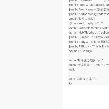
$mail->From = "
user@xxxx.co
$mail->FromName = "您的名称
$mail->AddAddress("$a
email","收件人姓名")
//$mail->AddReplyTo("", "");
//$mail->AddAttachment("/var/t
//$mail->IsHTML(true); // s
$mail->Subject = "PHPMai
$mail->Body = "Hello,这是
$mail->AltBody = "This is th
if(!$mail->Send())
{
echo "邮件发送失败. <p>";
echo "错误原因: " . $mail->Error
exit;
}
echo "邮件发送成功";
?>