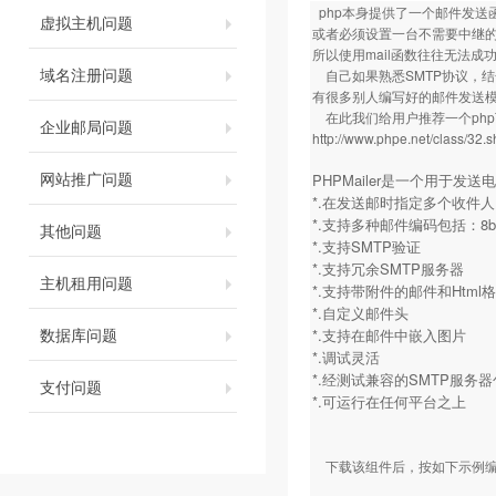
php本身提供了一个邮件发送函
虚拟主机问题
或者必须设置一台不需要中继
所以使用mail函数往往无法成功发
域名注册问题
自己如果熟悉SMTP协议，结
有很多别人编写好的邮件发送
在此我们给用户推荐一个php
企业邮局问题
http://www.phpe.net/class/32.s
网站推广问题
PHPMailer是一个用于
*.在发送邮时指定多个收件
*.支持多种邮件编码包括：8bit，ba
其他问题
*.支持SMTP验证
*.支持冗余SMTP服务器
主机租用问题
*.支持带附件的邮件和Html
*.自定义邮件头
数据库问题
*.支持在邮件中嵌入图片
*.调试灵活
*.经测试兼容的SMTP服务
支付问题
*.可运行在任何平台之上
下载该组件后，按如下示例编