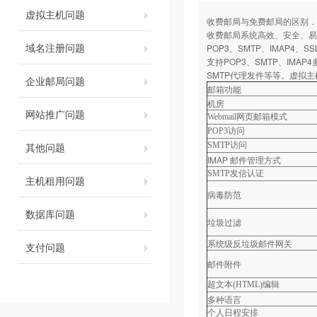
虚拟主机问题
收费邮局与免费邮局的区别．
收费邮局系统高效、安全、易用
域名注册问题
POP3、SMTP、IMAP4
支持POP3、SMTP、IM
SMTP代理发件等等。虚拟
企业邮局问题
邮箱功能
机房
网站推广问题
Webmail
网页邮箱模式
POP3
访问
其他问题
SMTP
访问
IMAP 邮件管理方式
SMTP
发信认证
主机租用问题
病毒防范
数据库问题
垃圾过滤
系统级反垃圾邮件网关
支付问题
邮件附件
超文本
(HTML)
编辑
多种语言
个人日程安排