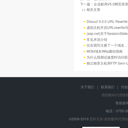
下一篇：
企业邮局V5.0网页登
>> 相关文章
Discuz! 5.0.0 URL Rewr
虚拟主机开启URLrewrit
(asp.net)关于Session
常见术语介绍
仅在我司注册了一个域名，
MObi域名WAp建站指南
为什么我测试速度时访问双
独立独享主机用FTP Serv
关于我们
|
联系我们
|
付款
西部数码代理授
售前咨询
电话：0755-26
©2009-2019
思朴互联-西部数码代理