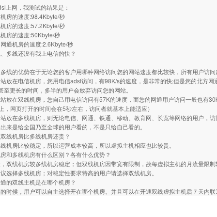
dsl上网，我测试的结果是：
房的速度:98.4Kbyte/秒
房的速度:57.2Kbyte/秒
房的速度:50Kbyte/秒
通机房的速度:2.6Kbyte/秒
线、多线还没有我上电信的快？
、多线的优势在于无论您的客户用哪种网络访问您的网站速度都比较快，所有用户访问
站放在电信机房，您用电信adsl访问，有98K/s的速度，是非常的快;但是您的北方网
上甚至更长的时间，多半的用户会放弃访问您的网站。
站放在双线机房，您自己用电信访问有57K的速度，而您的网通用户访问一般也有30k
以上，网页打开的时间会在5秒左右，访问者就基本上能适应）
网站放在多线机房，则无论电信、网通、铁通、移动、教育网、长宽等网络的用户，访
做出来是给全国乃至全球的用户看的，不是只给自己看的。
么双线机房比多线机房还贵？
双线机房比较稳定，所以运营成本较高，所以虚拟主机相应也比较贵。
机房和多线机房有什么区别？各有什么优势？
验，双线机房较多线机房稳定；但双线机房因带宽有限制，故每虚拟主机的月流量限制
建议选择多线机房；对稳定性要求特高的用户请选择双线机房。
开通的双线主机是在哪个机房？
买的时候，用户可以自主选择开在哪个机房。并且可以在开通双线虚拟主机后７天内联