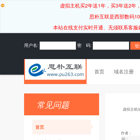
虚拟主机买2年送1年，买3年送2年，
思朴互联是西部数码1
本站在线支付实时开通、无须联系客服处理，7*
用户名:
密 码:
首页
域名注册
常见问题
虚拟主机
首页
作者：
问：