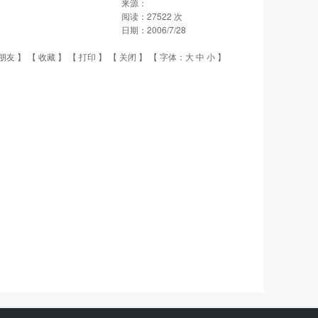
来源：
阅读：
27522
次
日期：
2006/7/28
朋友
】 【
收藏
】 【
打印
】 【
关闭
】 【 字体：
大
中
小
】