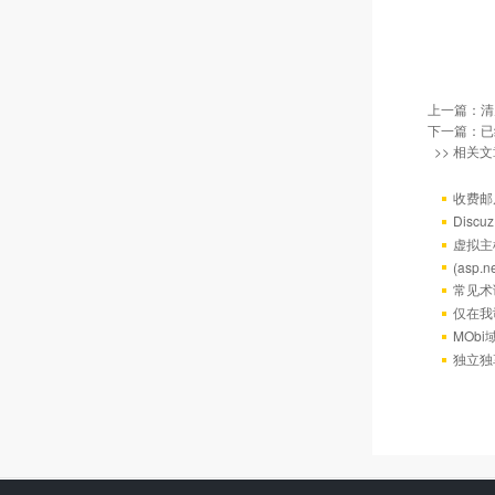
上一篇：
清
下一篇：已
>> 相关文
收费邮
Discu
虚拟主机
(asp
常见术
仅在我
MOb
独立独享