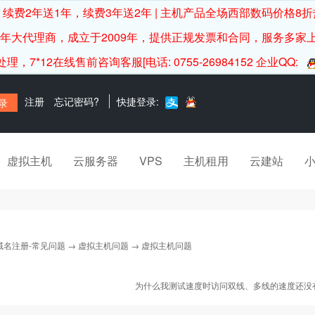
续费2年送1年，续费3年送2年 | 主机产品全场西部数码价格8折
0年大代理商，成立于2009年，提供正规发票和合同，服务多家
12在线售前咨询客服[电话: 0755-26984152 企业QQ:
注册
忘记密码?
快捷登录:
虚拟主机
云服务器
VPS
主机租用
云建站
域名注册-常见问题
→
虚拟主机问题
→ 虚拟主机问题
为什么我测试速度时访问双线、多线的速度还没