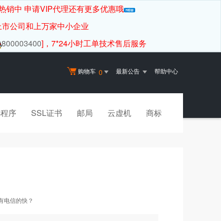
热销中 申请VIP代理还有更多优惠哦
上市公司和上万家中小企业
800003400
]，7*24小时工单技术售后服务
购物车
最新公告
帮助中心
0
小程序
SSL证书
邮局
云虚机
商标
有电信的快？