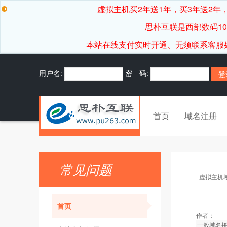
虚拟主机买2年送1年，买3年送2年，
思朴互联是西部数码1
本站在线支付实时开通、无须联系客服处理，7*
用户名:
密 码:
首页
域名注册
常见问题
虚拟主机
首页
作者：
一般域名