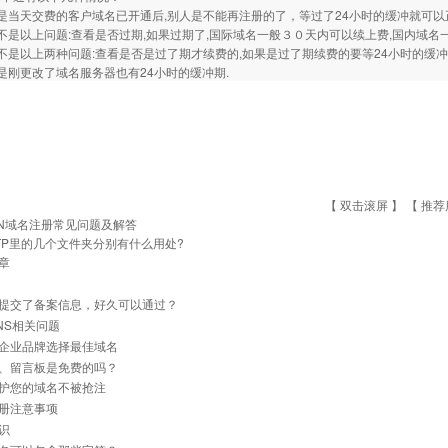
是当天交费的客户域名已开通后,别人是不能再注册的了，等过了24小时的缓冲就可以
不是以上问题:查看是否过期,如果过期了,国际域名一般３０天内可以续上费,国内域名
不是以上两种问题:查看是否是过了期才续费的,如果是过了期续费的要等24小时的缓冲
是刚更改了域名服务器也有24小时的缓冲期.
【 双击滚屏 】 【
推荐
N域名注册常见问题及解答
TP里的几个文件夹分别有什么用处?
章
提交了备案信息，好久可以通过？
NS相关问题
企业品牌选择最佳域名
、留言板是免费的吗？
护您的域名不被抢注
册注意事项
识