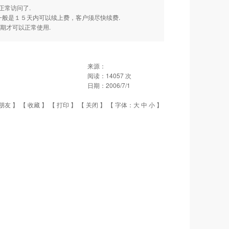
正常访问了.
一般是１５天内可以续上费，客户须尽快续费.
期才可以正常使用.
来源：
阅读：
14057
次
日期：
2006/7/1
朋友
】 【
收藏
】 【
打印
】 【
关闭
】 【 字体：
大
中
小
】