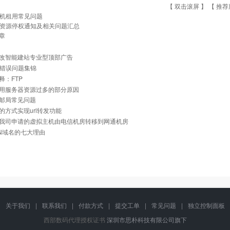
【 双击滚屏 】 【
推荐
机租用常见问题
资源停权通知及相关问题汇总
章
改智能建站专业型顶部广告
常见错误问题集锦
释：FTP
用服务器资源过多的部分原因
邮局常见问题
的方式实现url转发功能
我司申请的虚拟主机由电信机房转移到网通机房
N域名的七大理由
关于我们
|
联系我们
|
付款方式
|
提交工单
|
常见问题
|
独立控制面板
西部数码代理授权证书
深圳市思朴科技有限公司旗下