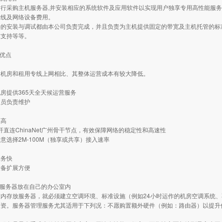
行采购主机服务器,并安装相应的系统软件及应用软件以实现用户独享专用高性能服务器，实
专线及网络设备费用。
的安装与调试都由本公司负责完成，并且负责为主机提供固定的带宽及主机托管的标准
术支持等等。
务优点
建机房和租用专线上网相比、其整体运营成本有较大降低。
房提供365天全天候运营服务
人员负责维护
更高
E光纤直连ChinaNet广州骨干节点，有效保障网络的稳定性和高速性
意选择2M-100M（独享或共享）接入速率
业务快
设备扩展方便
把服务器放在自己的办公室内
室内存放服务器，就必须建立空调环境、标准设施（例如24小时运作的机房空调系统
投资。服务器管理服务尤其适用于下列况：不愿购置额外硬件（例如：路由器）以提升