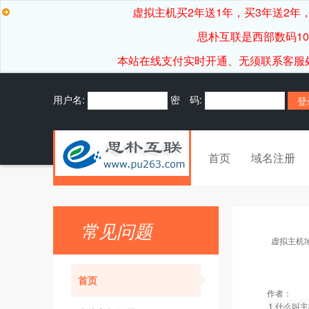
虚拟主机买2年送1年，买3年送2年，
思朴互联是西部数码1
本站在线支付实时开通、无须联系客服处理，7*
用户名:
密 码:
首页
域名注册
常见问题
虚拟主机
首页
作者：
1.什么叫