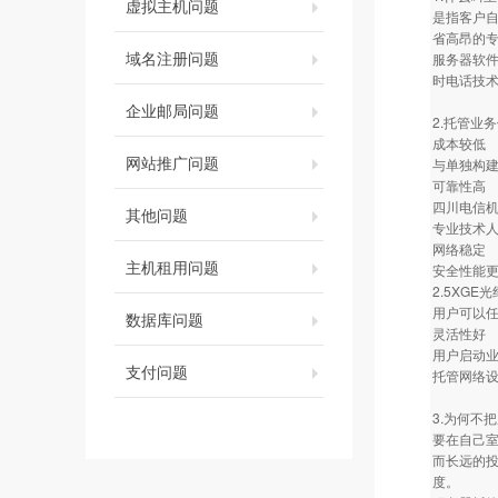
虚拟主机问题
是指客户自
省高昂的
域名注册问题
服务器软件
时电话技
企业邮局问题
2.托管业
成本较低
网站推广问题
与单独构
可靠性高
四川电信机
其他问题
专业技术
网络稳定
主机租用问题
安全性能
2.5XG
用户可以任
数据库问题
灵活性好
用户启动
支付问题
托管网络
3.为何不
要在自己
而长远的
度。