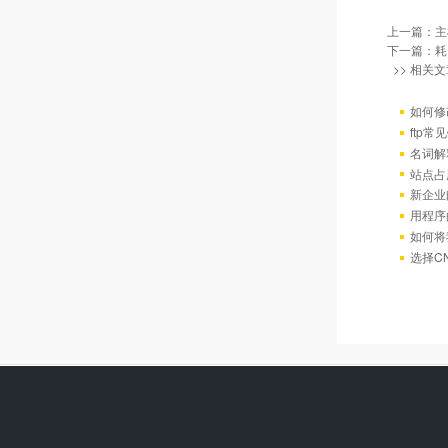
上一篇：
主
下一篇：
耗
>> 相关文
如何修
ftp
名词解
站点占
新企业
用程序
如何将
选择C