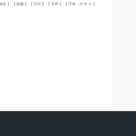
朋友
】 【
收藏
】 【
打印
】 【
关闭
】 【 字体：
大
中
小
】