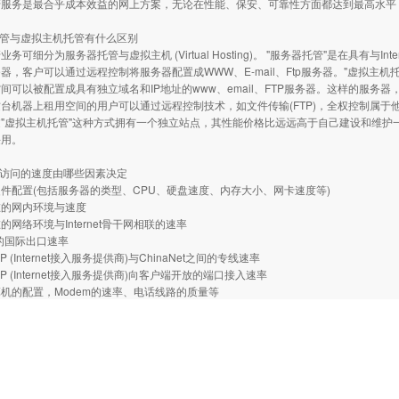
管服务是最合乎成本效益的网上方案，无论在性能、保安、可靠性方面都达到最高水平
托管与虚拟主机托管有什么区别
务可细分为服务器托管与虚拟主机 (Virtual Hosting)。 "服务器托管"是在具有
器，客户可以通过远程控制将服务器配置成WWW、E-mail、Ftp服务器。"虚拟主机
间可以被配置成具有独立域名和IP地址的www、email、FTP服务器。这样的服
台机器上租用空间的用户可以通过远程控制技术，如文件传输(FTP)，全权控制属
"虚拟主机托管"这种方式拥有一个独立站点，其性能价格比远远高于自己建设和维护
采用。
被访问的速度由哪些因素决定
件配置(包括服务器的类型、CPU、硬盘速度、内存大小、网卡速度等)
在的网内环境与速度
的网络环境与Internet骨干网相联的速率
et的国际出口速率
P (Internet接入服务提供商)与ChinaNet之间的专线速率
P (Internet接入服务提供商)向客户端开放的端口接入速率
机的配置，Modem的速率、电话线路的质量等